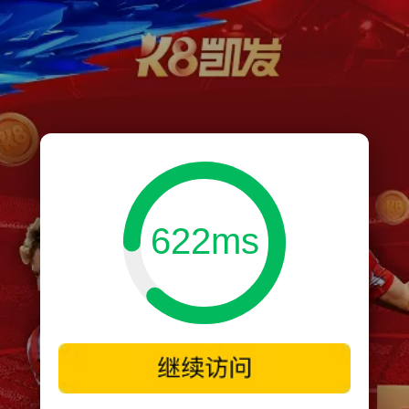
622ms