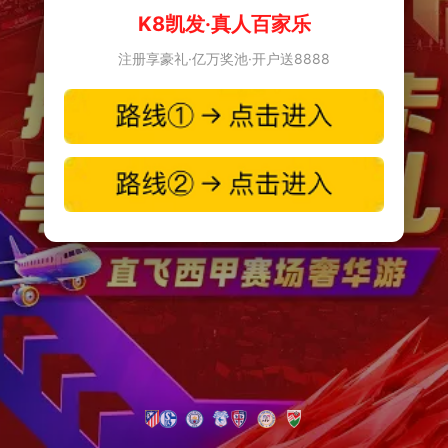
K8凯发·真人百家乐
注册享豪礼·亿万奖池·开户送8888